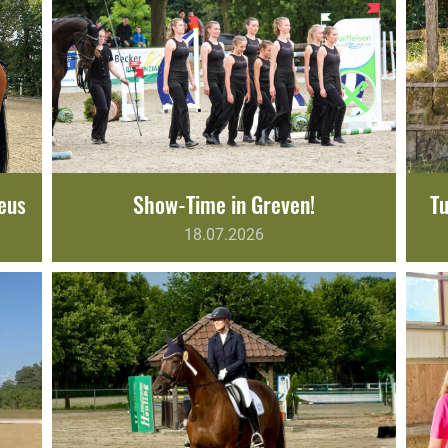
deus
Show-Time in Greven!
T
18.07.2026